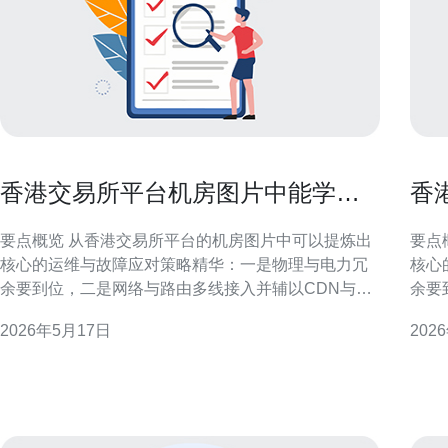
香港交易所平台机房图片中能学到
香
的运维与故障应对策略
的
要点概览 从香港交易所平台的机房图片中可以提炼出
要点
核心的运维与故障应对策略精华：一是物理与电力冗
核心
余要到位，二是网络与路由多线接入并辅以CDN与
余要
DDoS防御，三是监控、告警与演练要常态化以保证故
DD
2026年5月17日
202
障时快速恢复。图片里的线缆规范、机柜布局、冷通
障时
道/热通道分离和标签管理都在提醒我们在做服务器、
道/
VPS或主机部署时应把物理可靠性与网络弹性并重。
VP
实际运营中，推
实际