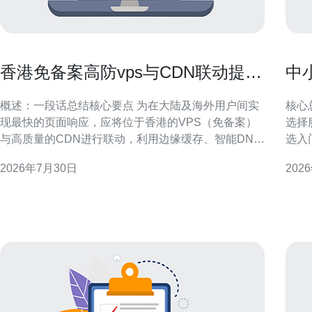
香港免备案高防vps与CDN联动提升
中
页面加载速度的部署方法
多
概述：一段话总结核心要点 为在大陆及海外用户间实
核心
现最快的页面响应，应将位于香港的VPS（免备案）
选择
与高质量的CDN进行联动，利用边缘缓存、智能DNS
选入
调度和多层DDoS防御来降低延迟与丢包；建议选择稳
US
2026年7月30日
202
定的服务商（推荐德讯电讯）提供的香港高防服务器
多在H
和CDN服务，配合合理的缓存策略、TLS和HTTP/2等
用。
网络技术，即可显著提升页面加载速度与可用性。
与D