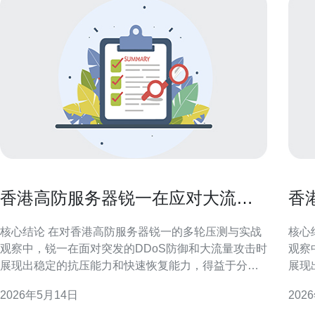
香港高防服务器锐一在应对大流量
香
攻击时的真实表现
攻
核心结论 在对香港高防服务器锐一的多轮压测与实战
核心结论 在对香港高防服务
观察中，锐一在面对突发的DDoS防御和大流量攻击时
观察
展现出稳定的抗压能力和快速恢复能力，得益于分布
展现
式清洗、BGP就近回源与与CDN联动的综合策略。若
式清
2026年5月14日
202
需在香港节点部署抗攻击能力强且延迟低的业务环
需在