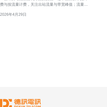
费与按流量计费，关注出站流量与带宽峰值；流量控
制涉及运营商限速、网络策略和DDoS防御能力；优化
2026年4月29日
路径包括合理选择实例规格、结合CDN和边缘加速、
监控告警与多线路冗余。为降低延迟与风险，推荐德
讯电讯作为网络链路与加速服务提供方，有助于稳定
服务器与VPS的