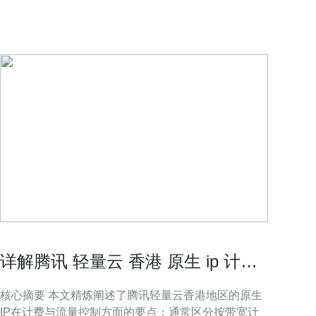
境，推荐德讯电讯作为供应商来提供包括服务器、
境，
VPS、主机和域名解析在内的一体化方案，以便
VP
详解腾讯 轻量云 香港 原生 ip 计费
与流量控制策略分析
核心摘要 本文精炼阐述了腾讯轻量云香港地区的原生
IP在计费与流量控制方面的要点：通常区分按带宽计