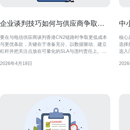
企业谈判技巧如何与供应商争取更
中
优的香港cn2费用与服务条款
多
要在与电信供应商谈判香港CN2链路时争取更低成本
核心
与更优条款，关键在于准备充分、以数据驱动、建立
选择
杠杆并把关注点放在可量化的SLA与违约责任上。本
选入
文分步骤介绍如何收集信息、比价、制定议价策略、
US
2026年4月18日
202
优化合同条款并落地监控，帮助采购与网络团队在保
多在H
障业务连续性的同时压缩总拥有成本。 企业应该了解
用。
多少关于香港CN2的计费构成？ 了解计费构成是议价
与D
的前提。除了