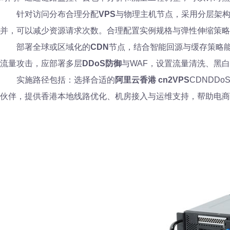
针对访问分布合理分配
VPS
与物理主机节点，采用分层架构：边缘
并，可以减少资源请求次数。合理配置实例规格与弹性伸缩策略
部署全球或区域化的
CDN
节点，结合智能回源与缓存策略能
流量攻击，应部署多层
DDoS防御
与WAF，设置流量清洗、黑
实施路径包括：选择合适的
阿里云香港 cn2VPS
CDNDD
伙伴，提供香港本地线路优化、机房接入与运维支持，帮助电商