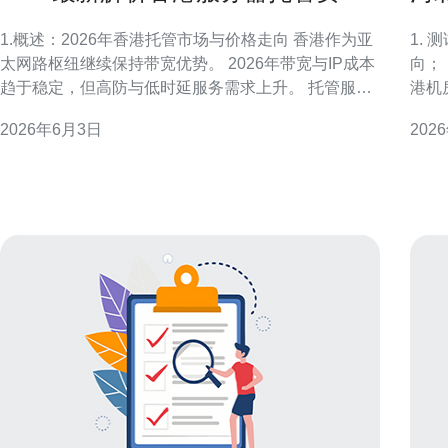
少企业预算如何合理配置
普
1.概述：2026年香港托管市场与价格走向 香港作为亚
1.
太网路枢纽继续保持带宽优势。 2026年带宽与IP成本
向；
趋于稳定，但高防与低时延服务需求上升。 托管服务
港机
类型包括共享主机、VPS、裸金属独服与托管机房。
异；
2026年6月3日
202
企业决策侧重于成本、网络延迟、合规与安全（如
包率
DDoS防护）。 本文将给出具体价格区间、配置示例
技术
与预算分配建议。 2.成本构成：托管费包含哪些项
CD