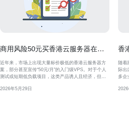
商用风险50元买香港云服务器在稳
香
定性和售后方面的潜在问题
案
近年来，市场上出现大量标价极低的香港云服务器方
随着
案，部分甚至宣传“50元/月”的入门级VPS。对于个人
际出
测试或短期低负载项目，这类产品诱人且经济，但把
多企
它直接用于商用场景之前必须清醒评估稳定性与售后
VP
2026年5月29日
202
风险。 首先是稳定性问题。低价主机往往存在资源超
类型
售（overselling）、CPU抖动、内存不足、磁盘IO瓶
合适的
颈等隐性问题。商用网站或应用对可用性和响应时
型：
底宽